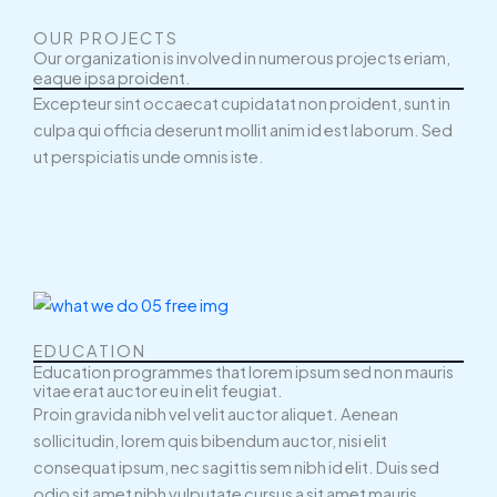
OUR PROJECTS
Our organization is involved in numerous projects eriam,
eaque ipsa proident.
Excepteur sint occaecat cupidatat non proident, sunt in
culpa qui officia deserunt mollit anim id est laborum. Sed
ut perspiciatis unde omnis iste.
EDUCATION
Education programmes that lorem ipsum sed non mauris
vitae erat auctor eu in elit feugiat.
Proin gravida nibh vel velit auctor aliquet. Aenean
sollicitudin, lorem quis bibendum auctor, nisi elit
consequat ipsum, nec sagittis sem nibh id elit. Duis sed
odio sit amet nibh vulputate cursus a sit amet mauris.