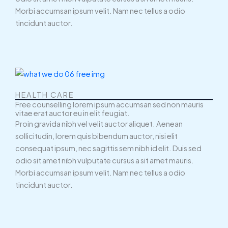
Morbi accumsan ipsum velit. Nam nec tellus a odio
tincidunt auctor.
HEALTH CARE
Free counselling lorem ipsum accumsan sed non mauris
vitae erat auctor eu in elit feugiat.
Proin gravida nibh vel velit auctor aliquet. Aenean
sollicitudin, lorem quis bibendum auctor, nisi elit
consequat ipsum, nec sagittis sem nibh id elit. Duis sed
odio sit amet nibh vulputate cursus a sit amet mauris.
Morbi accumsan ipsum velit. Nam nec tellus a odio
tincidunt auctor.