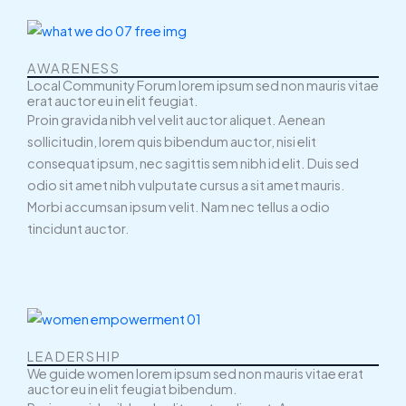
AWARENESS
Local Community Forum lorem ipsum sed non mauris vitae
erat auctor eu in elit feugiat.
Proin gravida nibh vel velit auctor aliquet. Aenean
sollicitudin, lorem quis bibendum auctor, nisi elit
consequat ipsum, nec sagittis sem nibh id elit. Duis sed
odio sit amet nibh vulputate cursus a sit amet mauris.
Morbi accumsan ipsum velit. Nam nec tellus a odio
tincidunt auctor.
LEADERSHIP
We guide women lorem ipsum sed non mauris vitae erat
auctor eu in elit feugiat bibendum.